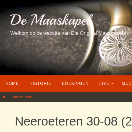
Ga
naar
De Maaskapel
de
inhoud
Welkom op de website van Die Original Maaskapelle
Ga
HOME
HISTORIE
BOEKINGEN
LIVE
MUZ
naar
de
Home
Gmedia Posts
Neeroeteren 30-08 (23)
inhoud
Neeroeteren 30-08 (2