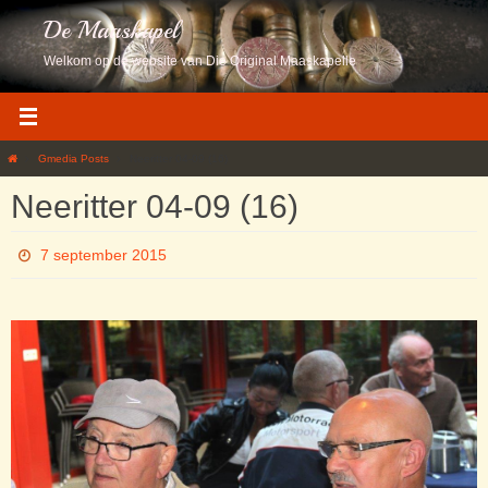
Ga
De Maaskapel
naar
de
Welkom op de website van Die Original Maaskapelle
inhoud
Home
Gmedia Posts
Neeritter 04-09 (16)
Neeritter 04-09 (16)
7 september 2015