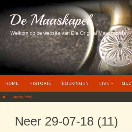
Ga
naar
De Maaskapel
de
inhoud
Welkom op de website van Die Original Maaskapelle
Ga
HOME
HISTORIE
BOEKINGEN
LIVE
MUZ
naar
de
Home
Gmedia Posts
Neer 29-07-18 (11)
inhoud
Neer 29-07-18 (11)