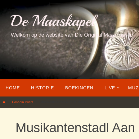
Ga
naar
De Maaskapel
de
inhoud
Welkom op de website van Die Original Maaskapelle
Ga
HOME
HISTORIE
BOEKINGEN
LIVE
MUZ
naar
de
Home
Gmedia Posts
Musikantenstadl Aan De Maas 10-06-18 (79)
inhoud
Musikantenstadl Aan