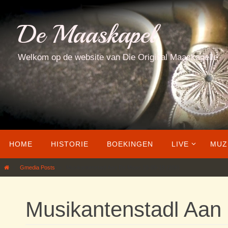
Ga
naar
De Maaskapel
de
inhoud
Welkom op de website van Die Original Maaskapelle
Ga
HOME
HISTORIE
BOEKINGEN
LIVE
MUZ
naar
de
Home
Gmedia Posts
Musikantenstadl Aan De Maas 10-06-18 (206)
inhoud
Musikantenstadl Aan