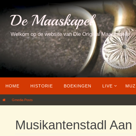
Ga
naar
De Maaskapel
de
inhoud
Welkom op de website van Die Original Maaskapelle
Ga
HOME
HISTORIE
BOEKINGEN
LIVE
MUZ
naar
de
Home
Gmedia Posts
Musikantenstadl Aan De Maas 10-06-18 (176)
inhoud
Musikantenstadl Aan