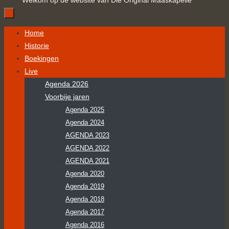
Welkom op de website van Die Original Maaskapelle
Ga
Home
naar
Historie
de
Boekingen
inhoud
Live
Agenda 2026
Voorbije jaren
Agenda 2025
Agenda 2024
AGENDA 2023
AGENDA 2022
AGENDA 2021
Agenda 2020
Agenda 2019
Agenda 2018
Agenda 2017
Agenda 2016