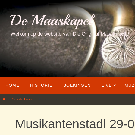
Ga
naar
De Maaskapel
de
inhoud
Welkom op de website van Die Original Maaskapelle
Ga
HOME
HISTORIE
BOEKINGEN
LIVE
MUZ
naar
de
Home
Gmedia Posts
Musikantenstadl 29-05 (139)
inhoud
Musikantenstadl 29-0