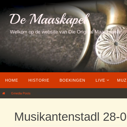
Ga
naar
De Maaskapel
de
inhoud
Welkom op de website van Die Original Maaskapelle
Ga
HOME
HISTORIE
BOEKINGEN
LIVE
MUZ
naar
de
Home
Gmedia Posts
Musikantenstadl 28-05 (52)
inhoud
Musikantenstadl 28-0