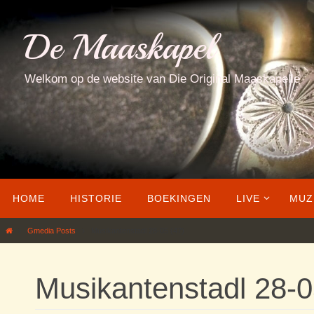
Ga
naar
De Maaskapel
de
inhoud
Welkom op de website van Die Original Maaskapelle
Ga
HOME
HISTORIE
BOEKINGEN
LIVE
MUZ
naar
de
Home
Gmedia Posts
Musikantenstadl 28-05 (47)
inhoud
Musikantenstadl 28-0