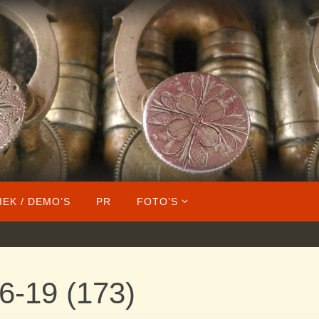
IEK / DEMO’S
PR
FOTO’S
6-19 (173)