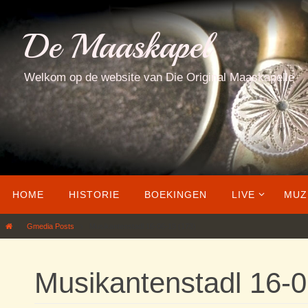
Ga
naar
De Maaskapel
de
inhoud
Welkom op de website van Die Original Maaskapelle
Ga
HOME
HISTORIE
BOEKINGEN
LIVE
MUZ
naar
de
Home
Gmedia Posts
Musikantenstadl 16-06-19 (173)
inhoud
Musikantenstadl 16-0