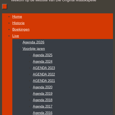
Welkom op de website van Die Original Maaskapelle
Ga
Home
naar
Historie
de
Boekingen
inhoud
Live
Agenda 2026
Voorbije jaren
Agenda 2025
Agenda 2024
AGENDA 2023
AGENDA 2022
AGENDA 2021
Agenda 2020
Agenda 2019
Agenda 2018
Agenda 2017
Agenda 2016