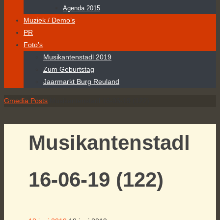
Agenda 2015
Muziek / Demo’s
PR
Foto’s
Musikantenstadl 2019
Zum Geburtstag
Jaarmarkt Burg Reuland
Home
Gmedia Posts
Musikantenstadl 16-06-19 (122)
Musikantenstadl
16-06-19 (122)