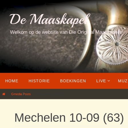
Ga
naar
De Maaskapel
de
inhoud
Welkom op de website van Die Original Maaskapelle
Ga
HOME
HISTORIE
BOEKINGEN
LIVE
MUZ
naar
de
Home
Gmedia Posts
Mechelen 10-09 (63)
inhoud
Mechelen 10-09 (63)