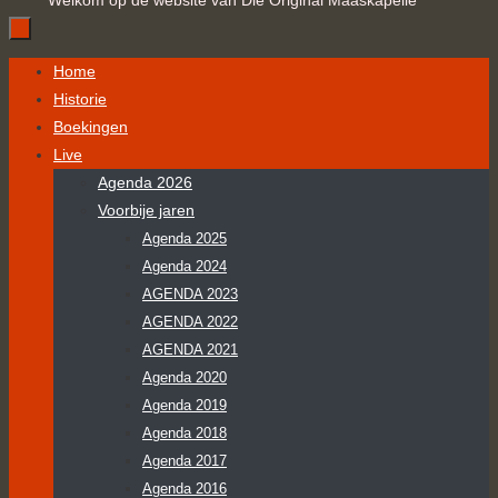
Welkom op de website van Die Original Maaskapelle
Ga
Home
naar
Historie
de
Boekingen
inhoud
Live
Agenda 2026
Voorbije jaren
Agenda 2025
Agenda 2024
AGENDA 2023
AGENDA 2022
AGENDA 2021
Agenda 2020
Agenda 2019
Agenda 2018
Agenda 2017
Agenda 2016