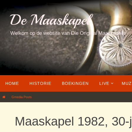
Ga
naar
De Maaskapel
de
inhoud
Welkom op de website van Die Original Maaskapelle
Ga
HOME
HISTORIE
BOEKINGEN
LIVE
MUZ
naar
de
Home
Gmedia Posts
Maaskapel 1982, 30-jr Bestaan
inhoud
Maaskapel 1982, 30-j