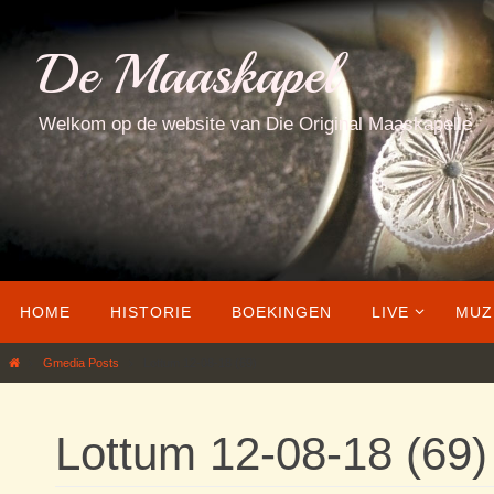
Ga
naar
De Maaskapel
de
inhoud
Welkom op de website van Die Original Maaskapelle
Ga
HOME
HISTORIE
BOEKINGEN
LIVE
MUZ
naar
de
Home
Gmedia Posts
Lottum 12-08-18 (69)
inhoud
Lottum 12-08-18 (69)