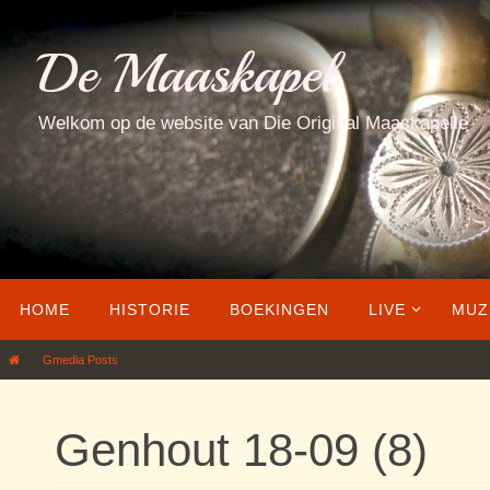
Ga
naar
De Maaskapel
de
inhoud
Welkom op de website van Die Original Maaskapelle
Ga
HOME
HISTORIE
BOEKINGEN
LIVE
MUZ
naar
de
Home
Gmedia Posts
Genhout 18-09 (8)
inhoud
Genhout 18-09 (8)