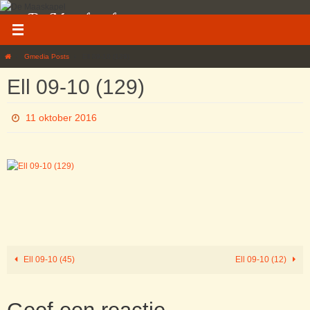
Ga
De Maaskapel
naar
de
Welkom op de website van Die Original Maaskapelle
inhoud
Home
Gmedia Posts
Ell 09-10 (129)
Ell 09-10 (129)
11 oktober 2016
Ell 09-10 (45)
Ell 09-10 (12)