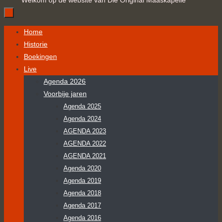
Welkom op de website van Die Original Maaskapelle
Ga
Home
naar
Historie
de
Boekingen
inhoud
Live
Agenda 2026
Voorbije jaren
Agenda 2025
Agenda 2024
AGENDA 2023
AGENDA 2022
AGENDA 2021
Agenda 2020
Agenda 2019
Agenda 2018
Agenda 2017
Agenda 2016