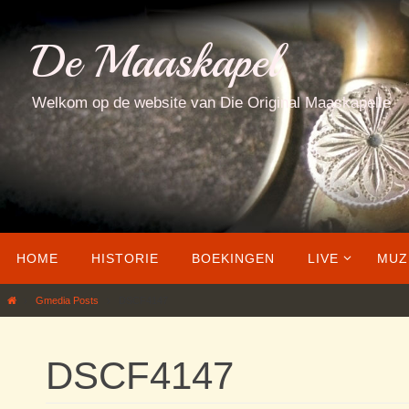
Ga
naar
De Maaskapel
de
inhoud
Welkom op de website van Die Original Maaskapelle
Ga
HOME
HISTORIE
BOEKINGEN
LIVE
MUZ
naar
de
Home
Gmedia Posts
DSCF4147
inhoud
DSCF4147