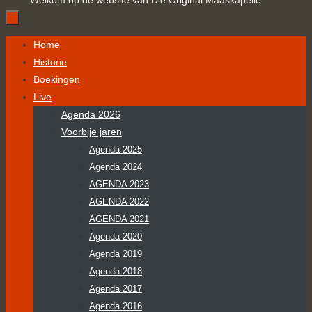
Welkom op de website van Die Original Maaskapelle
Ga
Home
naar
Historie
de
Boekingen
inhoud
Live
Agenda 2026
Voorbije jaren
Agenda 2025
Agenda 2024
AGENDA 2023
AGENDA 2022
AGENDA 2021
Agenda 2020
Agenda 2019
Agenda 2018
Agenda 2017
Agenda 2016