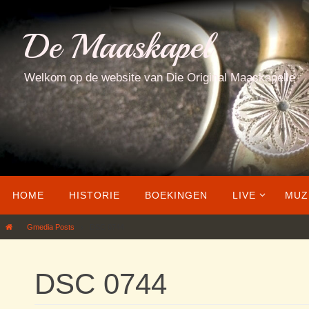
Ga
naar
De Maaskapel
de
inhoud
Welkom op de website van Die Original Maaskapelle
Ga
HOME
HISTORIE
BOEKINGEN
LIVE
MUZ
naar
de
Home
Gmedia Posts
DSC 0744
inhoud
DSC 0744