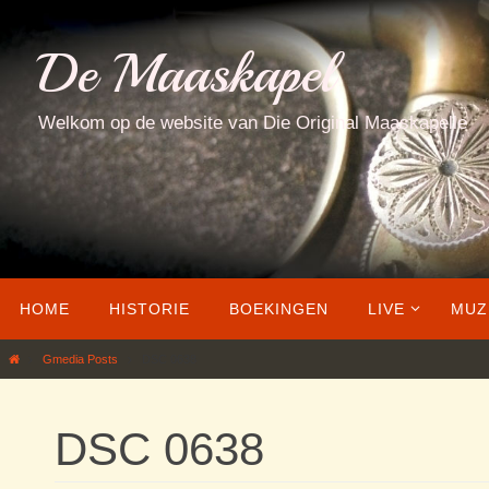
Ga
naar
De Maaskapel
de
inhoud
Welkom op de website van Die Original Maaskapelle
Ga
HOME
HISTORIE
BOEKINGEN
LIVE
MUZ
naar
de
Home
Gmedia Posts
DSC 0638
inhoud
DSC 0638