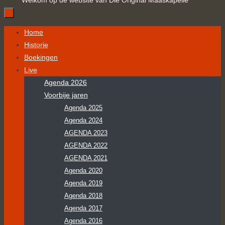
Welkom op de website van Die Original Maaskapelle
Ga
Home
naar
Historie
de
Boekingen
inhoud
Live
Agenda 2026
Voorbije jaren
Agenda 2025
Agenda 2024
AGENDA 2023
AGENDA 2022
AGENDA 2021
Agenda 2020
Agenda 2019
Agenda 2018
Agenda 2017
Agenda 2016