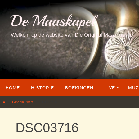
Ga
naar
De Maaskapel
de
inhoud
Welkom op de website van Die Original Maaskapelle
Ga
HOME
HISTORIE
BOEKINGEN
LIVE
MUZ
naar
de
Home
Gmedia Posts
DSC03716
inhoud
DSC03716