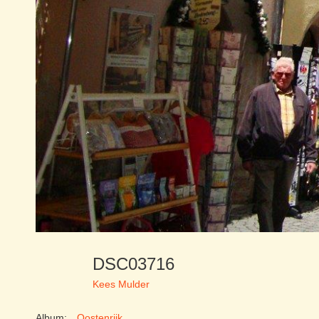
DSC03716
Kees Mulder
Album:
Oostenrijk