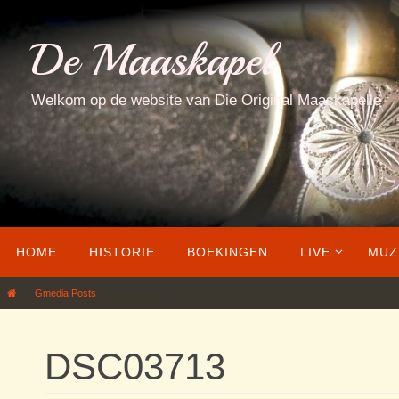
Ga
naar
De Maaskapel
de
inhoud
Welkom op de website van Die Original Maaskapelle
Ga
HOME
HISTORIE
BOEKINGEN
LIVE
MUZ
naar
de
Home
Gmedia Posts
DSC03713
inhoud
DSC03713