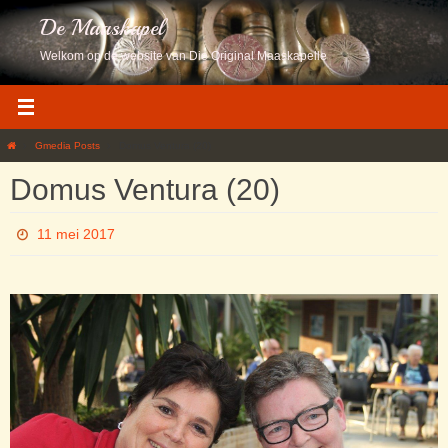
Ga
De Maaskapel
naar
de
Welkom op de website van Die Original Maaskapelle
inhoud
Home
Gmedia Posts
Domus Ventura (20)
Domus Ventura (20)
11 mei 2017