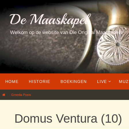
Ga
naar
De Maaskapel
de
inhoud
Welkom op de website van Die Original Maaskapelle
Ga
HOME
HISTORIE
BOEKINGEN
LIVE
MUZ
naar
de
Home
Gmedia Posts
Domus Ventura (10)
inhoud
Domus Ventura (10)