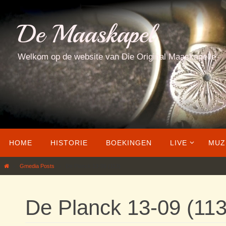
Ga
naar
De Maaskapel
de
inhoud
Welkom op de website van Die Original Maaskapelle
Ga
HOME
HISTORIE
BOEKINGEN
LIVE
MUZ
naar
de
Home
Gmedia Posts
De Planck 13-09 (113)
inhoud
De Planck 13-09 (113