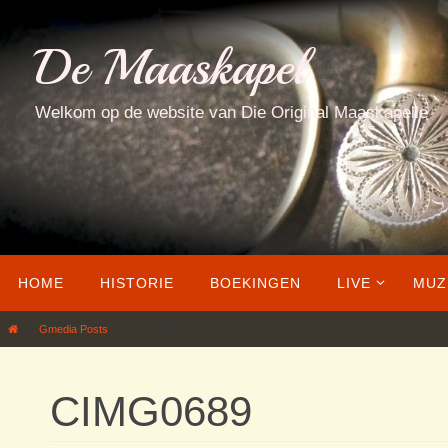
Ga
naar
De Maaskapel
de
inhoud
Welkom op de website van Die Original Maaskapelle
Ga
HOME
HISTORIE
BOEKINGEN
LIVE
MUZ
naar
de
Home
Gmedia Posts
CIMG0689
inhoud
CIMG0689