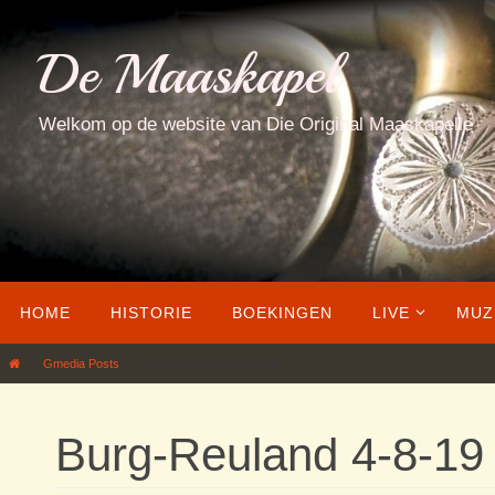
Ga
naar
De Maaskapel
de
inhoud
Welkom op de website van Die Original Maaskapelle
Ga
HOME
HISTORIE
BOEKINGEN
LIVE
MUZ
naar
de
Home
Gmedia Posts
Burg-Reuland 4-8-19 (56)
inhoud
Burg-Reuland 4-8-19 