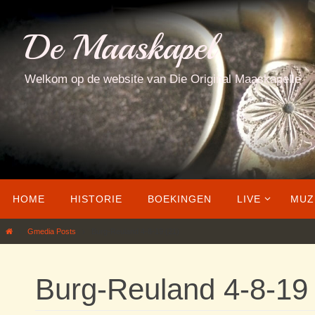
Ga
naar
De Maaskapel
de
inhoud
Welkom op de website van Die Original Maaskapelle
Ga
HOME
HISTORIE
BOEKINGEN
LIVE
MUZ
naar
de
Home
Gmedia Posts
Burg-Reuland 4-8-19 (21)
inhoud
Burg-Reuland 4-8-19 