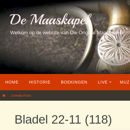
Ga
naar
De Maaskapel
de
inhoud
Welkom op de website van Die Original Maaskapelle
Ga
HOME
HISTORIE
BOEKINGEN
LIVE
MUZ
naar
de
Home
Gmedia Posts
Bladel 22-11 (118)
inhoud
Bladel 22-11 (118)