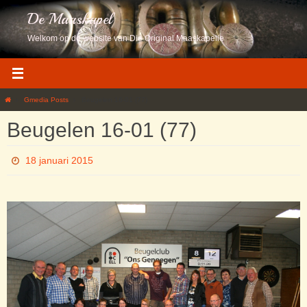
Ga
De Maaskapel
naar
de
Welkom op de website van Die Original Maaskapelle
inhoud
Home
Gmedia Posts
Beugelen 16-01 (77)
Beugelen 16-01 (77)
18 januari 2015