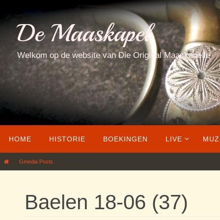
Ga
naar
De Maaskapel
de
inhoud
Welkom op de website van Die Original Maaskapelle
Ga
HOME
HISTORIE
BOEKINGEN
LIVE
MUZ
naar
de
Home
Gmedia Posts
Baelen 18-06 (37)
inhoud
Baelen 18-06 (37)