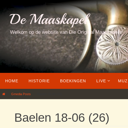
Ga
naar
De Maaskapel
de
inhoud
Welkom op de website van Die Original Maaskapelle
Ga
HOME
HISTORIE
BOEKINGEN
LIVE
MUZ
naar
de
Home
Gmedia Posts
Baelen 18-06 (26)
inhoud
Baelen 18-06 (26)