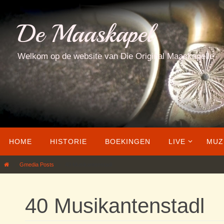
Ga
naar
De Maaskapel
de
inhoud
Welkom op de website van Die Original Maaskapelle
Ga
HOME
HISTORIE
BOEKINGEN
LIVE
MUZ
naar
de
Home
Gmedia Posts
40 Musikantenstadl
inhoud
40 Musikantenstadl