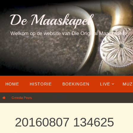
Ga
naar
De Maaskapel
de
inhoud
Welkom op de website van Die Original Maaskapelle
Ga
HOME
HISTORIE
BOEKINGEN
LIVE
MUZ
naar
de
Home
Gmedia Posts
20160807 134625
inhoud
20160807 134625