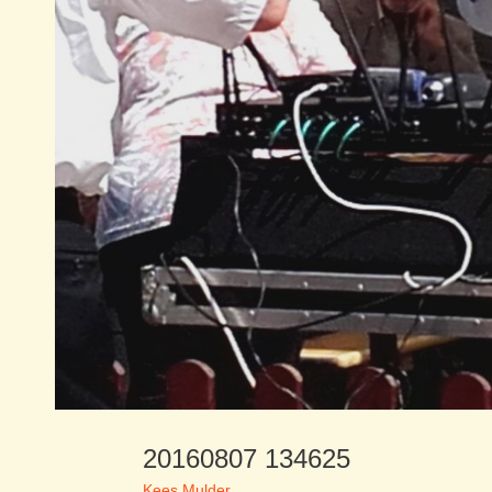
20160807 134625
Kees Mulder