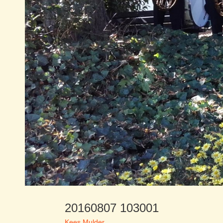
20160807 103001
Kees Mulder