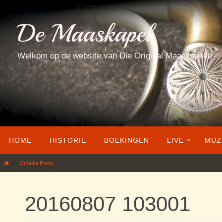
Ga
naar
De Maaskapel
de
inhoud
Welkom op de website van Die Original Maaskapelle
Ga
HOME
HISTORIE
BOEKINGEN
LIVE
MUZ
naar
de
Home
Gmedia Posts
20160807 103001
inhoud
20160807 103001