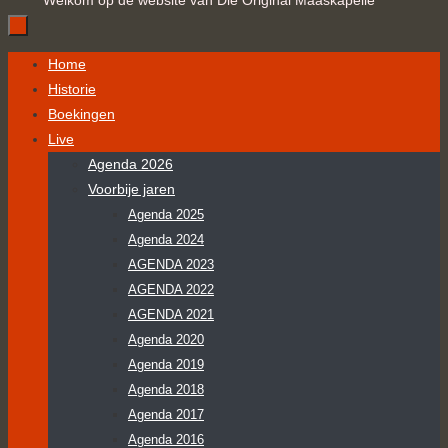
Welkom op de website van Die Original Maaskapelle
Ga
Home
naar
Historie
de
Boekingen
inhoud
Live
Agenda 2026
Voorbije jaren
Agenda 2025
Agenda 2024
AGENDA 2023
AGENDA 2022
AGENDA 2021
Agenda 2020
Agenda 2019
Agenda 2018
Agenda 2017
Agenda 2016