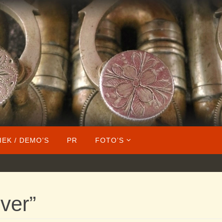
IEK / DEMO’S
PR
FOTO’S
ver”