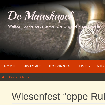
Ga
naar
De Maaskapel
de
inhoud
Welkom op de website van Die Original Maaskapelle
Ga
HOME
HISTORIE
BOEKINGEN
LIVE
MUZ
naar
de
Home
Gmedia Galleries
Wiesenfest “oppe Ruiver”
inhoud
Wiesenfest “oppe Rui