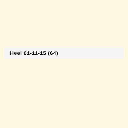
Heel 01-11-15 (64)