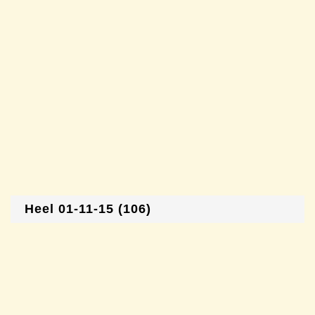
Heel 01-11-15 (106)