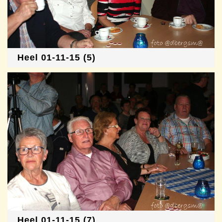
Heel 01-11-15 (5)
Heel 01-11-15 (7)