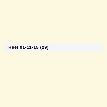
Heel 01-11-15 (29)