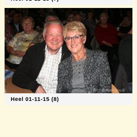
Heel 01-11-15 (8)