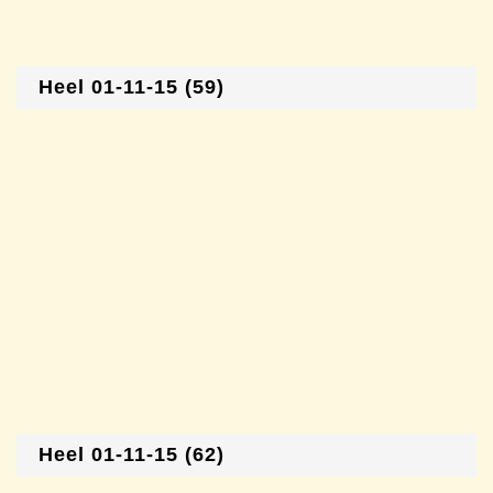
Heel 01-11-15 (59)
Heel 01-11-15 (62)