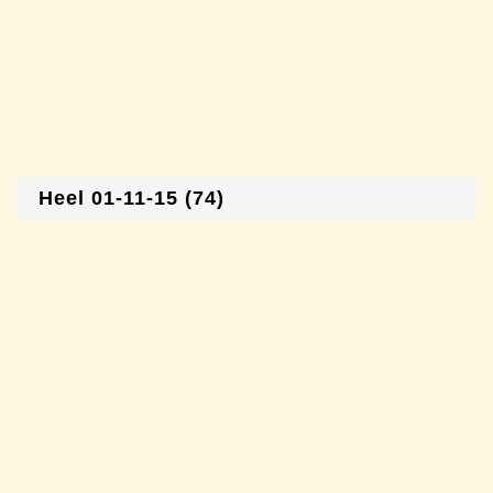
Heel 01-11-15 (74)