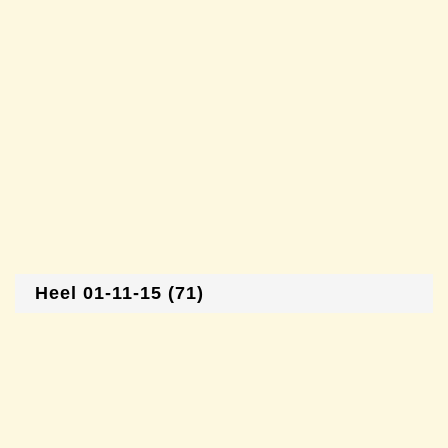
Heel 01-11-15 (71)