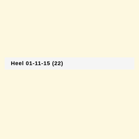
Heel 01-11-15 (22)