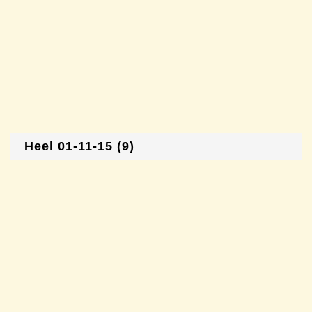
Heel 01-11-15 (9)