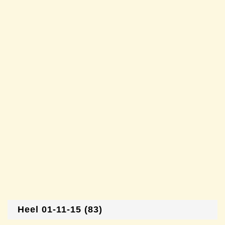
Heel 01-11-15 (83)