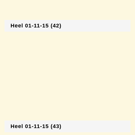
Heel 01-11-15 (42)
Heel 01-11-15 (43)