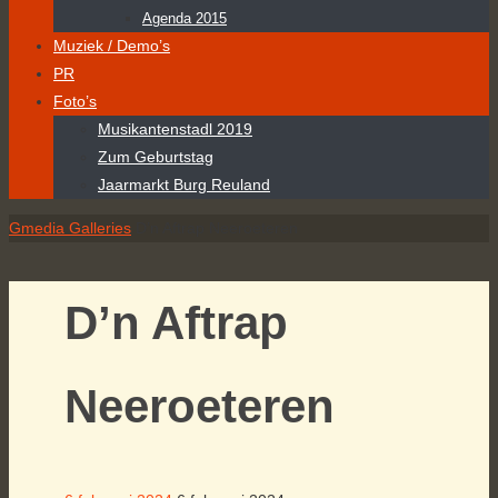
Agenda 2015
Muziek / Demo’s
PR
Foto’s
Musikantenstadl 2019
Zum Geburtstag
Jaarmarkt Burg Reuland
Home
Gmedia Galleries
D’n Aftrap Neeroeteren
D’n Aftrap
Neeroeteren