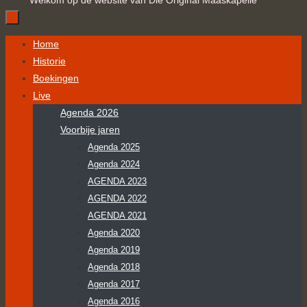
Welkom op de website van Die Original Maaskapelle
Ga
Home
naar
Historie
de
Boekingen
inhoud
Live
Agenda 2026
Voorbije jaren
Agenda 2025
Agenda 2024
AGENDA 2023
AGENDA 2022
AGENDA 2021
Agenda 2020
Agenda 2019
Agenda 2018
Agenda 2017
Agenda 2016