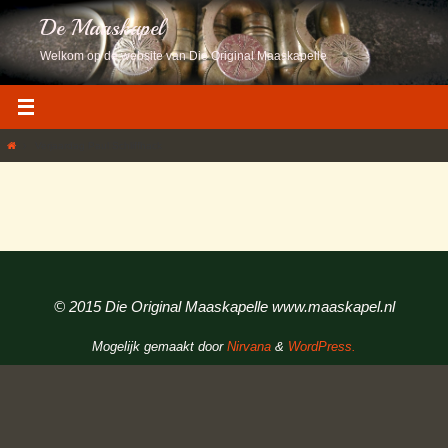
Ga
De Maaskapel
naar
de
Welkom op de website van Die Original Maaskapelle
inhoud
Home
Verjaardag Paul Schliffhack
built with GmediaGallery
© 2015 Die Original Maaskapelle www.maaskapel.nl
Mogelijk gemaakt door
Nirvana
&
WordPress.