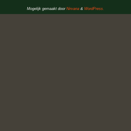
Mogelijk gemaakt door
Nirvana
&
WordPress.